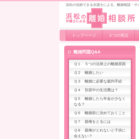
浜松の信頼できる弁護士による、離婚相談・サ
トップページ
３つの視点
離婚問題Q&A
Ｑ１ ５つの法律上の離婚原因
Ｑ２ 離婚したい
Ｑ３ 離婚に必要な裁判手続
Ｑ４ 別居中の生活費は？
Ｑ５ 離婚したら年金が少なく
なる？
Ｑ６ 離婚前に決めておくこと
Ｑ７ 親権をとるには
Ｑ８ 親権がとれないと子供に
会えない？