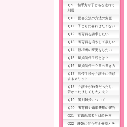
Ｑ９ 相手方が子どもを連れて
別居
Ｑ10 面会交流の方法の変更
Ｑ11 子どもに会わせたくない
Ｑ12 養育費を請求したい
Ｑ13 養育費を増やして欲しい
Ｑ14 親権者の変更をしたい
Ｑ15 離婚調停手続とは？
Ｑ16 離婚調停申立書の書き方
Ｑ17 調停手続を弁護士に依頼
するメリット
Ｑ18 弁護士が独身だったり、
若かったりしても大丈夫？
Ｑ19 審判離婚について
Ｑ20 養育費や婚姻費用の審判
Q21 有責配偶者と財産分与
Q22 離婚に伴う年金分割とそ